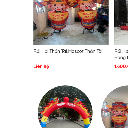
Rối Hơi Thần Tài,Mascot Thần Tài
Rối Hơ
Hàng K
Liên hệ
1.600