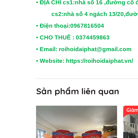
• ĐỊA CHỈ cs1:nhà số 16 ,đường cổ đi
cs2:nhà số 4 ngách 13/20,đường nộ
• Điện thoại:0967816504
• CHO THUÊ : 0374459863
• Email: roihoidaiphat@gmail.com
• Website: https://roihoidaiphat.vn/
Sản phẩm liên quan
Giảm