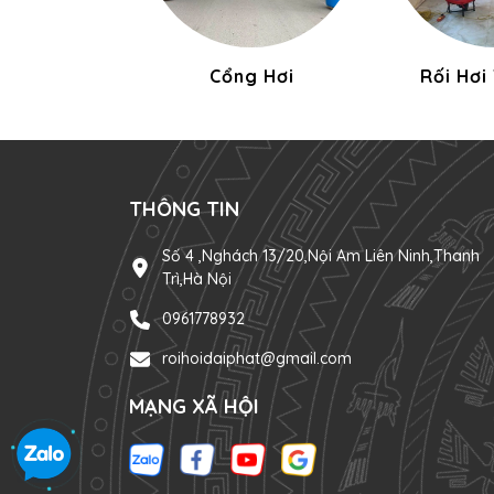
Cổng Hơi
Rối Hơi
THÔNG TIN
Số 4 ,Nghách 13/20,Nội Am Liên Ninh,Thanh
Trì,Hà Nội
0961778932
roihoidaiphat@gmail.com
MẠNG XÃ HỘI