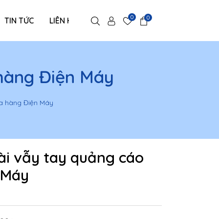
0
0
TIN TỨC
LIÊN HỆ
 hàng Điện Máy
ửa hàng Điện Máy
ài vẫy tay quảng cáo
 Máy