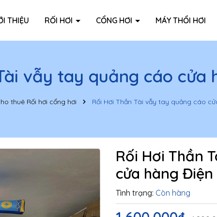
ỚI THIỆU
RỐI HƠI
CỔNG HƠI
MÁY THỔI HƠI
Tài vẫy tay quảng cáo cửa
ho thuê Rối hơi cổng hơi
Rối Hơi Thần Tài vẫy tay quảng cáo c
Rối Hơi Thần T
cửa hàng Điện
Tình trạng:
Còn hàng