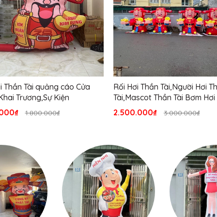
i Thần Tài quảng cáo Cửa
Rối Hơi Thần Tài,Người Hơi T
hai Trương,Sự Kiện
Tài,Mascot Thần Tài Bơm Hơi
.000₫
2.500.000₫
1.800.000₫
3.000.000₫