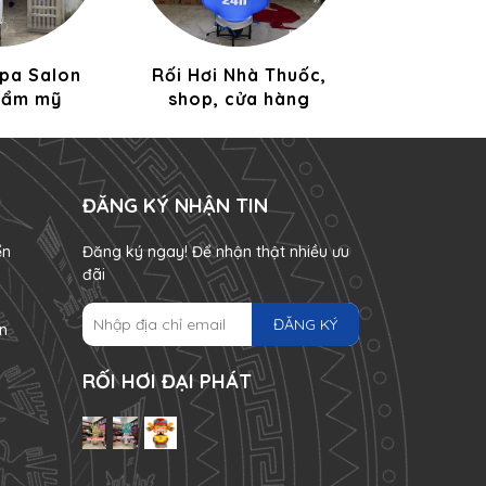
Spa Salon
Rối Hơi Nhà Thuốc,
Rối Hơi Khu
hẩm mỹ
shop, cửa hàng
sự k
ĐĂNG KÝ NHẬN TIN
ển
Đăng ký ngay! Để nhận thật nhiều ưu
đãi
ĐĂNG KÝ
n
RỐI HƠI ĐẠI PHÁT