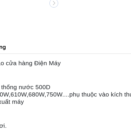
ng
cáo cửa hàng Điện Máy
ng thống nước 500D
0W,610W,680W,750W....phụ thuộc vào kích thu
 xuất máy
ơi.