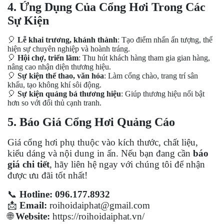
4. Ứng Dụng Của Cổng Hơi Trong Các
Sự Kiện
🎈
Lễ khai trương, khánh thành
: Tạo điểm nhấn ấn tượng, thể
hiện sự chuyên nghiệp và hoành tráng.
🎈
Hội chợ, triển lãm
: Thu hút khách hàng tham gia gian hàng,
nâng cao nhận diện thương hiệu.
🎈
Sự kiện thể thao, văn hóa
: Làm cổng chào, trang trí sân
khấu, tạo không khí sôi động.
🎈
Sự kiện quảng bá thương hiệu
: Giúp thương hiệu nổi bật
hơn so với đối thủ cạnh tranh.
5. Báo Giá Cổng Hơi Quảng Cáo
Giá cổng hơi phụ thuộc vào kích thước, chất liệu,
kiểu dáng và nội dung in ấn. Nếu bạn đang cần
báo
giá chi tiết
, hãy liên hệ ngay với chúng tôi để nhận
được ưu đãi tốt nhất!
📞
Hotline:
096
.177.8932
📩
Email:
roihoidaiphat@gmail.com
🌐
Website:
https://roihoidaiphat.vn/