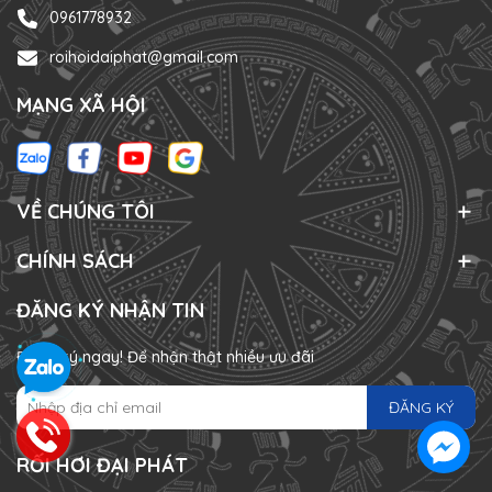
0961778932
roihoidaiphat@gmail.com
MẠNG XÃ HỘI
VỀ CHÚNG TÔI
CHÍNH SÁCH
ĐĂNG KÝ NHẬN TIN
Đăng ký ngay! Để nhận thật nhiều ưu đãi
ĐĂNG KÝ
RỐI HƠI ĐẠI PHÁT