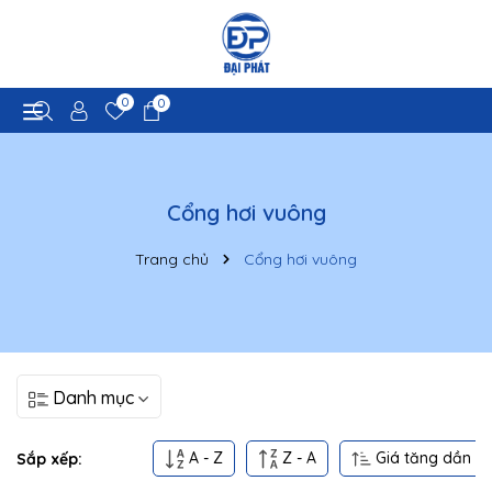
0
0
Cổng hơi vuông
Trang chủ
Cổng hơi vuông
Danh mục
A - Z
Z - A
Giá tăng dần
Sắp xếp: