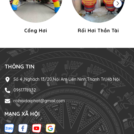
Cổng Hơi
Rối Hơi Thần Tài
THÔNG TIN
Số 4 ,Nghách 13/20,Nội Am Liên Ninh,Thanh Trì,Hà Nội
0961778932
roihoidaiphat@gmail.com
MẠNG XÃ HỘI