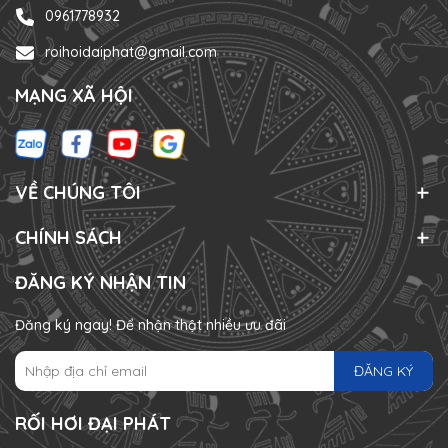
0961778932
roihoidaiphat@gmail.com
MẠNG XÃ HỘI
VỀ CHÚNG TÔI
CHÍNH SÁCH
ĐĂNG KÝ NHẬN TIN
Đăng ký ngay! Để nhận thật nhiều ưu đãi
ĐĂNG KÝ
RỐI HƠI ĐẠI PHÁT