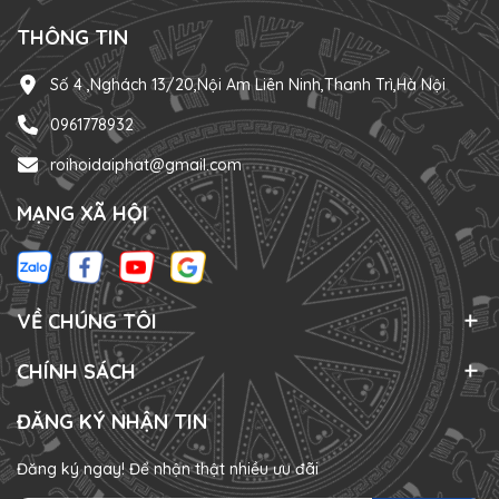
THÔNG TIN
Số 4 ,Nghách 13/20,Nội Am Liên Ninh,Thanh Trì,Hà Nội
0961778932
roihoidaiphat@gmail.com
MẠNG XÃ HỘI
VỀ CHÚNG TÔI
CHÍNH SÁCH
ĐĂNG KÝ NHẬN TIN
Đăng ký ngay! Để nhận thật nhiều ưu đãi