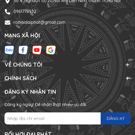
Số 4 ,Nghách 13/20,Nội Am Liên Ninh,Thanh Trì,Hà Nội
0961778932
roihoidaiphat@gmail.com
MẠNG XÃ HỘI
VỀ CHÚNG TÔI
CHÍNH SÁCH
ĐĂNG KÝ NHẬN TIN
Đăng ký ngay! Để nhận thật nhiều ưu đãi
ĐĂNG KÝ
RỐI HƠI ĐẠI PHÁT