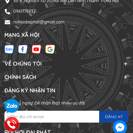
Số 4 ,Nghách 13/20,Nội Am Liên Ninh,Thanh Trì,Hà Nội
0961778932
roihoidaiphat@gmail.com
MẠNG XÃ HỘI
VỀ CHÚNG TÔI
CHÍNH SÁCH
ĐĂNG KÝ NHẬN TIN
Đăng ký ngay! Để nhận thật nhiều ưu đãi
ĐĂNG KÝ
RỐI HƠI ĐẠI PHÁT