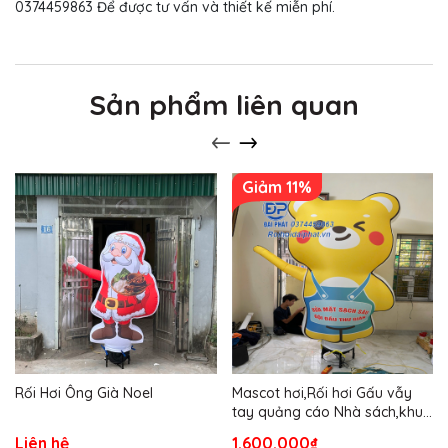
0374459863 Để được tư vấn và thiết kế miễn phí.
Sản phẩm liên quan
Giảm 11%
Rối Hơi Ông Già Noel
Mascot hơi,Rối hơi Gấu vẫy
tay quảng cáo Nhà sách,khu
vui chơi,Trường học
Liên hệ
1.600.000₫